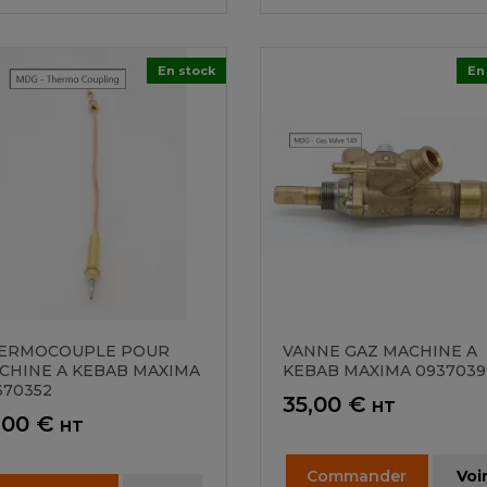
En stock
En
ERMOCOUPLE POUR
VANNE GAZ MACHINE A
CHINE A KEBAB MAXIMA
KEBAB MAXIMA 0937039
370352
Prix
35,00 €
HT
ix
,00 €
HT
Commander
Voi