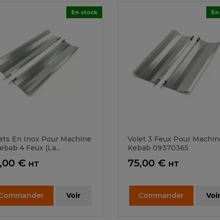
En stock
En
ets En Inox Pour Machine
Volet 3 Feux Pour Machin
ebab 4 Feux (la...
Kebab 09370365
ix
Prix
,00 €
75,00 €
HT
HT
Commander
Voir
Commander
Voi