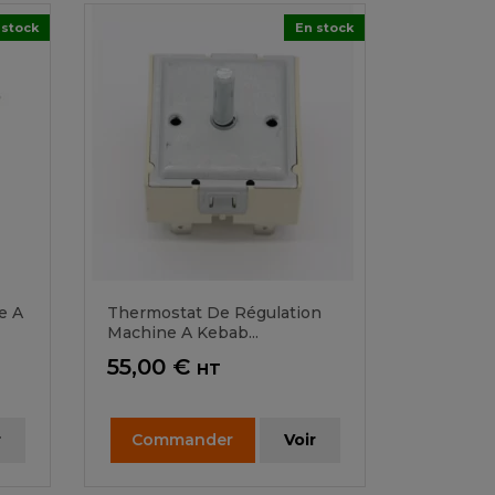
 stock
En stock
e A
Thermostat De Régulation
Machine A Kebab...
Prix
55,00 €
HT
r
Commander
Voir