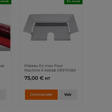
 stock
En stock
que
Plateau En Inox Pour
Machine À Kebab 09370360
Prix
75,00 €
HT
r
Commander
Voir