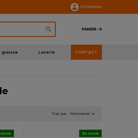

Connexion

PANIER : 0
 graisse
Laverie
CONTACT
le

Trier par :
Pertinence
 stock
En stock