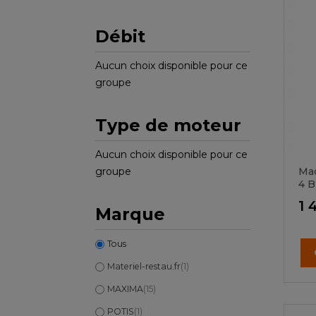
Débit
Aucun choix disponible pour ce
groupe
Type de moteur
Aucun choix disponible pour ce
Mac
groupe
4 B
Pr
1 
Marque
Tous
Materiel-restau.fr
(1)
MAXIMA
(15)
POTIS
(1)