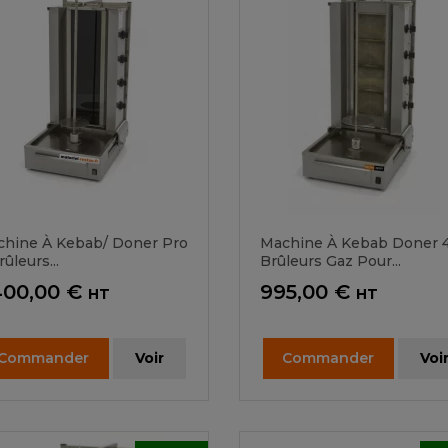
hine À Kebab/ Doner Pro
Machine À Kebab Doner 
rûleurs...
Brûleurs Gaz Pour...
ix
Prix
400,00 €
995,00 €
HT
HT
Commander
Voir
Commander
Voi