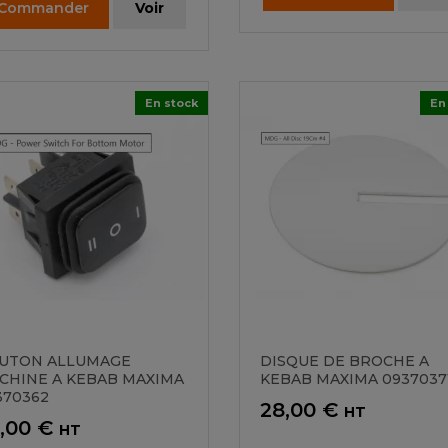
Commander
Voir
En stock
En
UTON ALLUMAGE
DISQUE DE BROCHE A
CHINE A KEBAB MAXIMA
KEBAB MAXIMA 0937037
370362
Prix
28,00 €
HT
ix
,00 €
HT