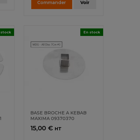
Commander
Voir
 stock
En stock
BASE BROCHE A KEBAB
1
MAXIMA 09370370
Prix
15,00 €
HT