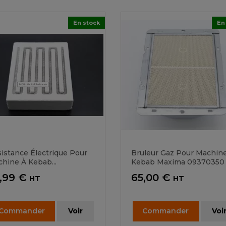
En stock
En
istance Électrique Pour
Bruleur Gaz Pour Machin
hine À Kebab...
Kebab Maxima 09370350
ix
Prix
,99 €
65,00 €
HT
HT
Commander
Voir
Commander
Voi