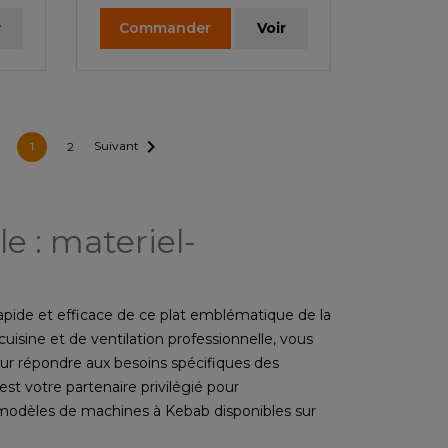
r
Commander
Voir

Suivant
1
2
e : materiel-
apide et efficace de ce plat emblématique de la
cuisine et de ventilation professionnelle, vous
ur répondre aux besoins spécifiques des
est votre partenaire privilégié pour
 modèles de machines à Kebab disponibles sur