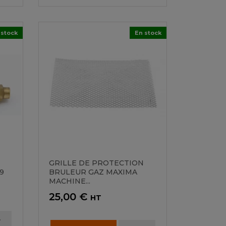
 stock
En stock
GRILLE DE PROTECTION
9
BRULEUR GAZ MAXIMA
MACHINE...
Prix
25,00 €
HT
r