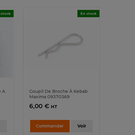
 stock
En stock
e A
Goupil De Broche À Kebab
Maxima 09370369
Prix
6,00 €
HT
r
Commander
Voir