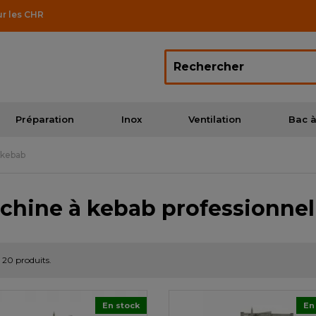
ur les CHR
Préparation
Inox
Ventilation
Bac à
 kebab
chine à kebab professionnel
 a 20 produits.
En stock
En