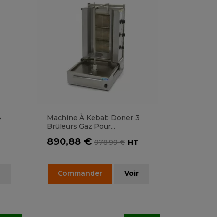
4
Machine À Kebab Doner 3
Brûleurs Gaz Pour...
Prix
Prix
890,88 €
978,99 €
HT
de
base
r
Commander
Voir