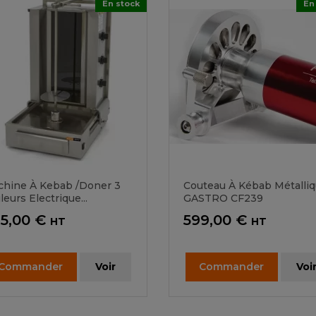
En stock
En
hine À Kebab /doner 3
Couteau À Kébab Métalli
leurs Electrique...
GASTRO CF239
ix
Prix
5,00 €
599,00 €
HT
HT
Commander
Voir
Commander
Voi