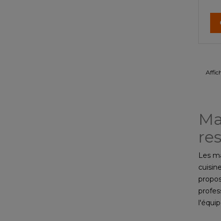
Affic
Ma
res
Les ma
cuisin
propos
profes
l'équi
le mar