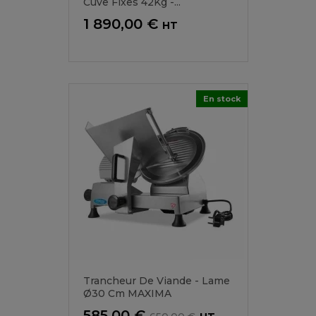
Cuve Fixes 42Kg -...
Prix
1 890,00 €
HT
En stock
Trancheur De Viande - Lame
Ø30 Cm MAXIMA
Prix
Prix
585,00 €