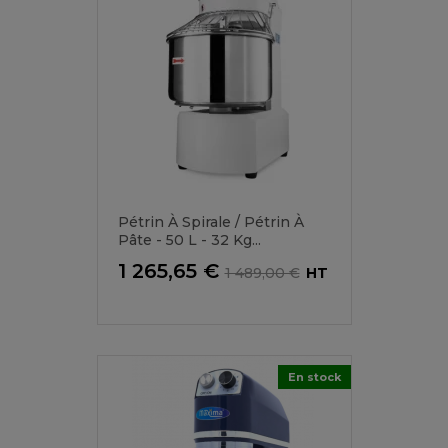
Pétrin À Spirale / Pétrin À
Pâte - 50 L - 32 Kg...
Prix
Prix
1 265,65 €
1 489,00 €
HT
de
base
En stock