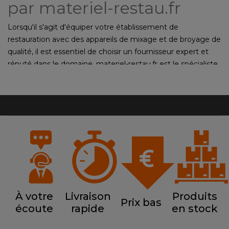
par materiel-restau.fr
Lorsqu'il s'agit d'équiper votre établissement de
restauration avec des appareils de mixage et de broyage de
qualité, il est essentiel de choisir un fournisseur expert et
réputé dans le domaine. materiel-restau.fr est le spécialiste
incontournable pour vous fournir des mixeurs et broyeurs
professionnels adaptés à vos besoins spécifiques.
Blender professionnel et broyeur
alimentaire
En matière de mixage et de broyage, nos produits sont
conçus pour répondre aux exigences des professionnels de
la restauration.
Blender professionnel
À votre
Livraison
Produits
Prix bas
Les blenders professionnels que nous proposons sont idéals
écoute
rapide
en stock
pour réaliser des soupes, des smoothies, des milkshakes ou
des purées en un clin d'œil. Ils sont équipés de moteurs