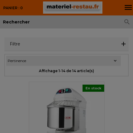

PANIER : 0

Filtre

Pertinence
Affichage 1-14 de 14 article(s)
En stock