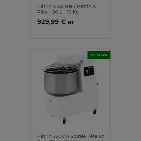
Pétrin À Spirale / Pétrin À
Pâte - 30 L - 19 Kg...
Prix
929,99 €
HT
En stock
Pétrin 220V À Spirale Tête Et