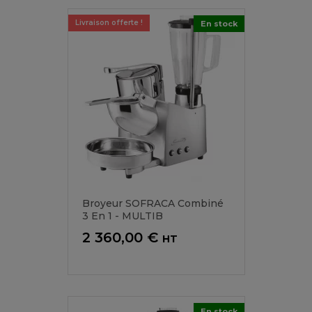
Livraison offerte !
En stock
Broyeur SOFRACA Combiné
3 En 1 - MULTIB
Prix
2 360,00 €
HT
En stock