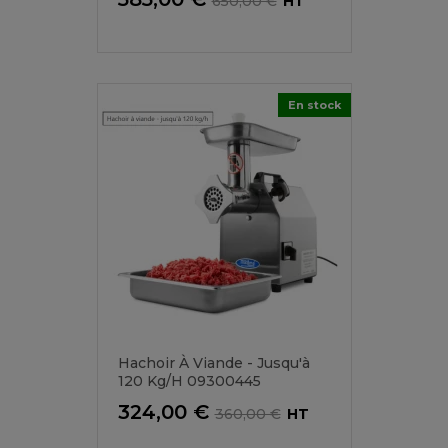
650,00 €
HT
de
base
En stock
Hachoir À Viande - Jusqu'à
120 Kg/h 09300445
Prix
Prix
324,00 €
360,00 €
HT
de