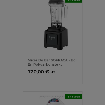
Mixer De Bar SOFRACA - Bol
En Polycarbonate -...
Prix
720,00 €
HT
En stock