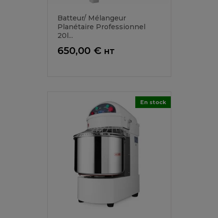
Batteur/ Mélangeur
Planétaire Professionnel
20l...
Prix
650,00 €
HT
En stock