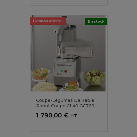
base
Livraison offerte !
En stock
Coupe-Légumes De Table
Robot Coupe CL40 GC766
Prix
1 790,00 €
HT