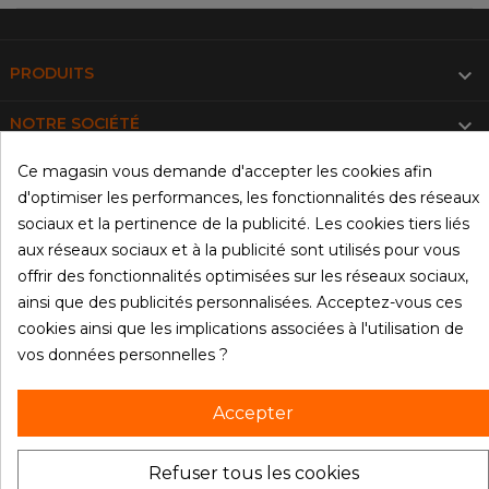
puissants et de lames en acier inoxydable, garantissant une
performance optimale et une durabilité exceptionnelle. Les
réglages de vitesse sont intuitifs, permettant une utilisation

PRODUITS
simple et rapide.

NOTRE SOCIÉTÉ
Broyeur alimentaire
Ce magasin vous demande d'accepter les cookies afin

VOTRE COMPTE
Nos broyeurs alimentaires sont parfaits pour réduire en
d'optimiser les performances, les fonctionnalités des réseaux
poudre une variété d'ingrédients, tels que les épices, les
INFORMATIONS
sociaux et la pertinence de la publicité. Les cookies tiers liés
fruits secs ou encore les glaçons. Ils disposent de lames
aux réseaux sociaux et à la publicité sont utilisés pour vous
tranchantes et de réglages adaptables, vous garantissant
© 2026 - Materiel-restau.fr
offrir des fonctionnalités optimisées sur les réseaux sociaux,
un résultat homogène et une texture agréable pour toutes
ainsi que des publicités personnalisées. Acceptez-vous ces
vos préparations culinaires.
cookies ainsi que les implications associées à l'utilisation de
Mixeurs plongeants et à main
vos données personnelles ?
Pour une plus grande polyvalence et praticité, découvrez
Accepter
nos mixeurs plongeants et à main.
Mixeur plongeant professionnel
Refuser tous les cookies