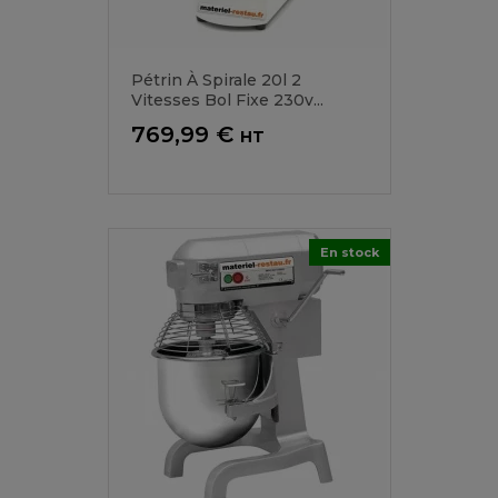
Pétrin À Spirale 20l 2
Vitesses Bol Fixe 230v...
Prix
769,99 €
HT
En stock