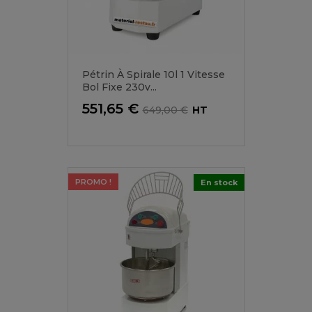
Pétrin À Spirale 10l 1 Vitesse
Bol Fixe 230v...
Prix
Prix
551,65 €
649,00 €
HT
de
base
PROMO !
En stock