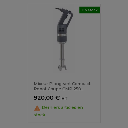
En stock
Mixeur Plongeant Compact
Robot Coupe CMP 250...
Prix
920,00 €
HT

Derniers articles en
stock