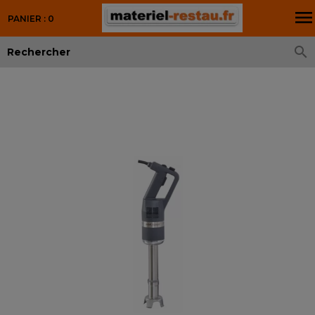

PANIER : 0
