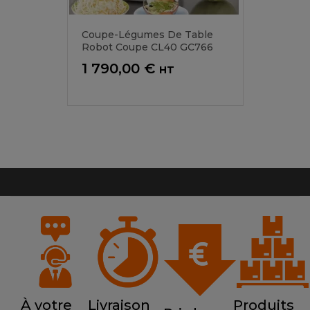
Coupe-Légumes De Table
Robot Coupe CL40 GC766
Prix
1 790,00 €
HT
À votre
Livraison
Produits