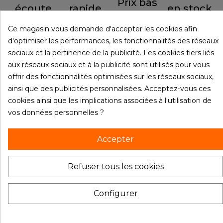
Prix bas
écoute
rapide
en stock
Ce magasin vous demande d'accepter les cookies afin
d'optimiser les performances, les fonctionnalités des réseaux
sociaux et la pertinence de la publicité. Les cookies tiers liés

PRODUITS
aux réseaux sociaux et à la publicité sont utilisés pour vous
offrir des fonctionnalités optimisées sur les réseaux sociaux,

NOTRE SOCIÉTÉ
ainsi que des publicités personnalisées. Acceptez-vous ces
cookies ainsi que les implications associées à l'utilisation de

VOTRE COMPTE
vos données personnelles ?
INFORMATIONS
Accepter
© 2026 - Materiel-restau.fr
Refuser tous les cookies
Configurer