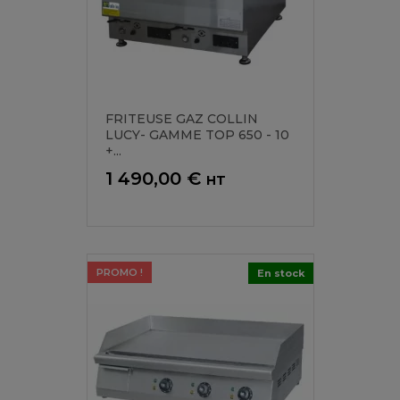
FRITEUSE GAZ COLLIN
LUCY- GAMME TOP 650 - 10
+...
Prix
1 490,00 €
HT
PROMO !
En stock