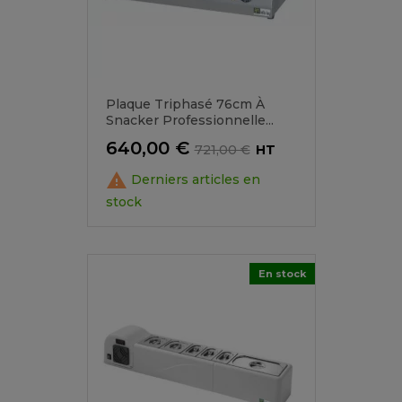
Plaque Triphasé 76cm À
Snacker Professionnelle...
Prix
Prix
640,00 €
721,00 €
HT
de

Derniers articles en
base
stock
En stock