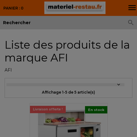

PANIER : 0

Liste des produits de la
marque AFI
AFI

Affichage 1-5 de 5 article(s)
Livraison offerte !
En stock