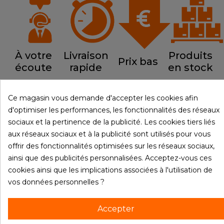
À votre
Livraison
Produits
Prix bas
écoute
rapide
en stock
Ce magasin vous demande d'accepter les cookies afin
d'optimiser les performances, les fonctionnalités des réseaux

PRODUITS
sociaux et la pertinence de la publicité. Les cookies tiers liés
aux réseaux sociaux et à la publicité sont utilisés pour vous

NOTRE SOCIÉTÉ
offrir des fonctionnalités optimisées sur les réseaux sociaux,
ainsi que des publicités personnalisées. Acceptez-vous ces

VOTRE COMPTE
cookies ainsi que les implications associées à l'utilisation de
vos données personnelles ?
INFORMATIONS
Accepter
© 2026 - Materiel-restau.fr