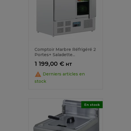
Comptoir Marbre Réfrigéré 2
Portes+ Saladette...
Prix
1 199,00 €
HT

Derniers articles en
stock
En stock