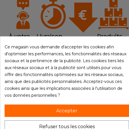
À votre
Livraison
Produits
Prix bas
écoute
rapide
en stock
Ce magasin vous demande d'accepter les cookies afin
d'optimiser les performances, les fonctionnalités des réseaux
sociaux et la pertinence de la publicité. Les cookies tiers liés
aux réseaux sociaux et à la publicité sont utilisés pour vous

PRODUITS
offrir des fonctionnalités optimisées sur les réseaux sociaux,
ainsi que des publicités personnalisées. Acceptez-vous ces

NOTRE SOCIÉTÉ
cookies ainsi que les implications associées à l'utilisation de
vos données personnelles ?

VOTRE COMPTE
Accepter
INFORMATIONS
Refuser tous les cookies
© 2026 - Materiel-restau.fr