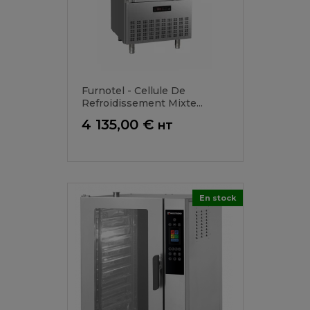
Furnotel - Cellule De
Refroidissement Mixte...
Prix
4 135,00 €
HT
En stock