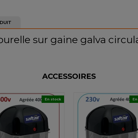
DUIT
ourelle sur gaine galva circula
ACCESSOIRES
En stock
En