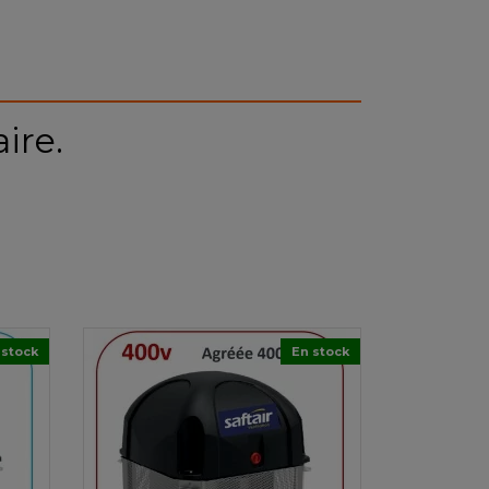
ire.
 stock
En stock