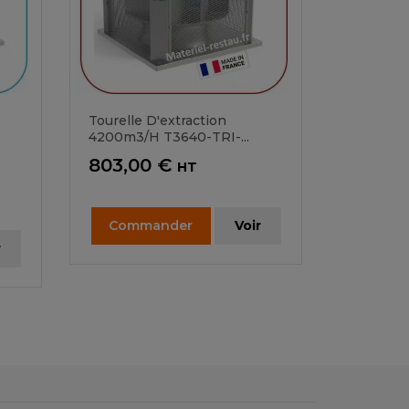
Tourelle D'extraction
4200m3/h T3640-TRI-...
Prix
803,00 €
HT
Commander
Voir
r