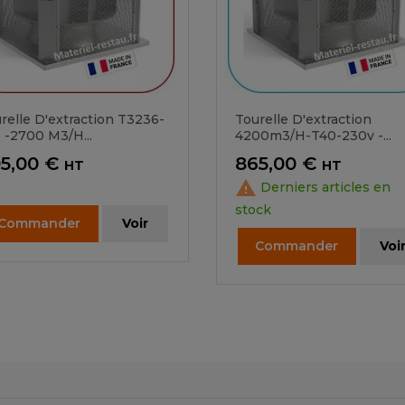
relle D'extraction T3236-
Tourelle D'extraction
 -2700 M3/h...
4200m3/h-T40-230v -...
ix
Prix
5,00 €
865,00 €
HT
HT

Derniers articles en
stock
Commander
Voir
Commander
Voi