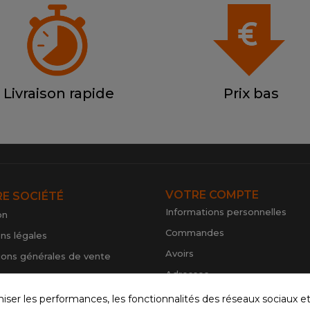
Livraison rapide
Prix bas
VOTRE COMPTE
E SOCIÉTÉ
Informations personnelles
on
Commandes
ns légales
Avoirs
ions générales de vente
Adresses
nt sécurisé
Mes alertes
ue de confidentialité
r les performances, les fonctionnalités des réseaux sociaux et la