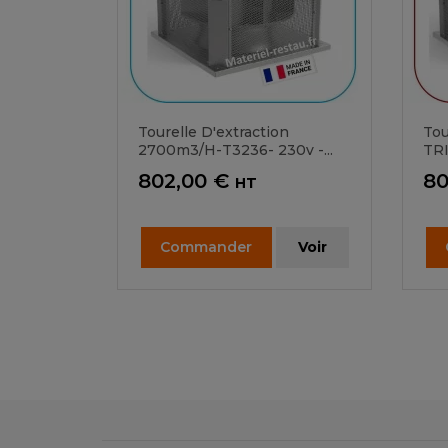
Tourelle D'extraction
Tou
2700m3/h-T3236- 230v -...
TRI
Prix
Pr
802,00 €
80
HT
Commander
Voir