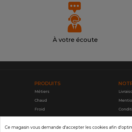
À votre écoute
PRODUITS
NOTR
Métiers
Livrais
Chaud
Mentio
Froid
Condit
Préparation
Paieme
Inox
Politiq
Ce magasin vous demande d'accepter les cookies afin d'optimise