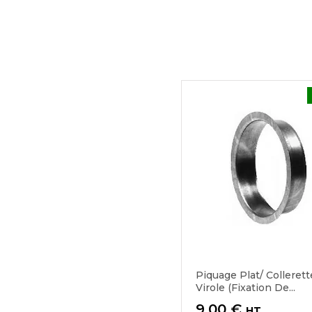
Piquage Plat/ Collerett
Virole (fixation De...
Prix
9,00 €
HT