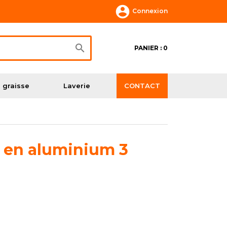

Connexion

PANIER : 0
 graisse
Laverie
CONTACT
e en aluminium 3