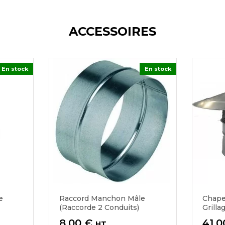
ACCESSOIRES
En stock
En stock
e
Raccord Manchon Mâle
Chape
(raccorde 2 Conduits)
Grilla
Prix
Prix
8,00 €
41,0
HT