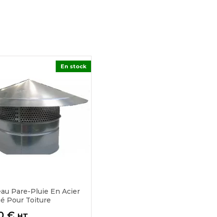
En stock
au Pare-Pluie En Acier
gé Pour Toiture
0 €
HT