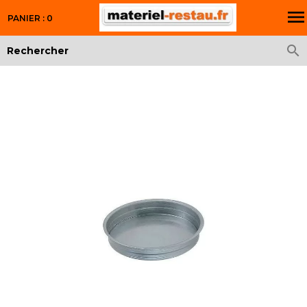

PANIER : 0
