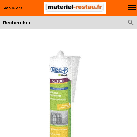

PANIER : 0
