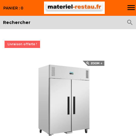

PANIER : 0

Livraison offerte !
Livraison offerte !