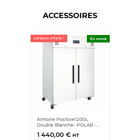
ACCESSOIRES
Livraison offerte !
En stock
Armoire Positive1200L
Double Blanche- POLAR -...
Prix
1 440,00 €
HT