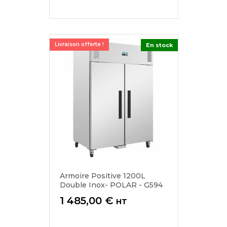
Livraison offerte !
En stock
Armoire Positive 1200L
Double Inox- POLAR - G594
Prix
1 485,00 €
HT