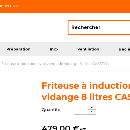
ur les CHR
Préparation
Inox
Ventilation
Bac à
Friteuse à induction avec vanne de vidange 8 litres CASSELIN
Friteuse à inducti
vidange 8 litres C
Quantité
479,00 €
HT