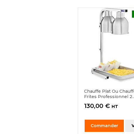
Chauffe Plat Ou Chauff
Frites Professionnel 2..
Prix
130,00 €
HT
Commander
V