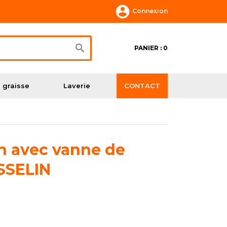

Connexion

PANIER : 0
 graisse
Laverie
CONTACT
on avec vanne de
ASSELIN