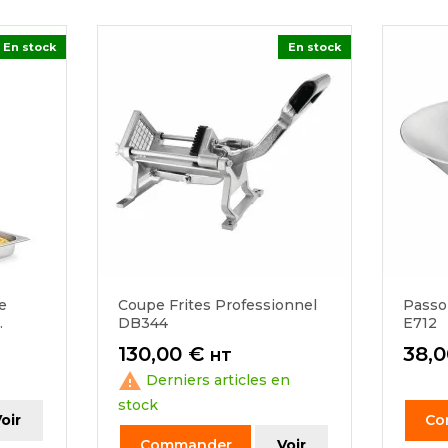
En stock
En stock
e
Coupe Frites Professionnel
Passoi
.
DB344
E712
Prix
Prix
130,00 €
38,0
HT

Derniers articles en
stock
oir
Co
Commander
Voir