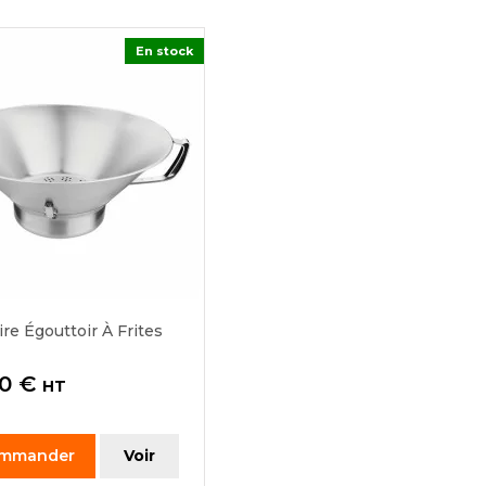
En stock
re Égouttoir À Frites
0 €
HT
mmander
Voir