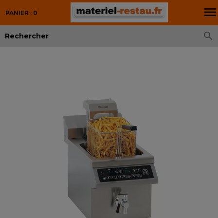

PANIER : 0
