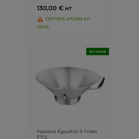
Prix
130,00 €
HT

Derniers articles en
stock
En stock
Passoire Égouttoir À Frites
E712