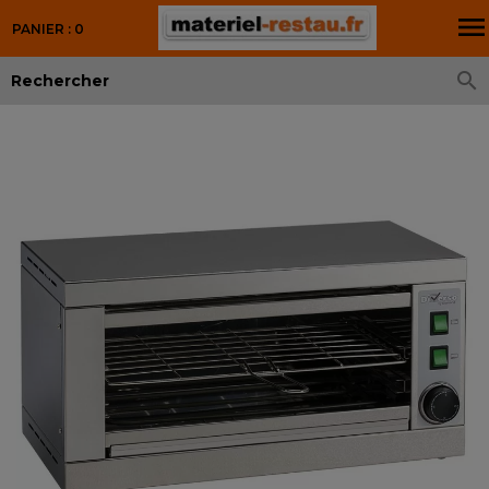

PANIER : 0
