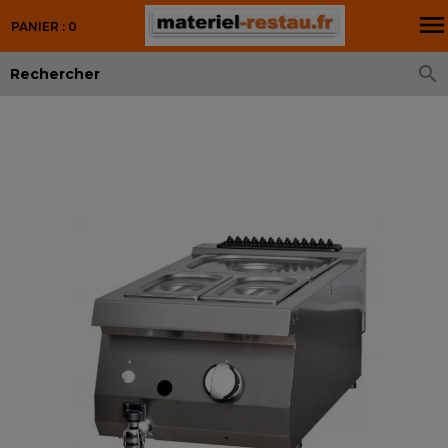

PANIER : 0
