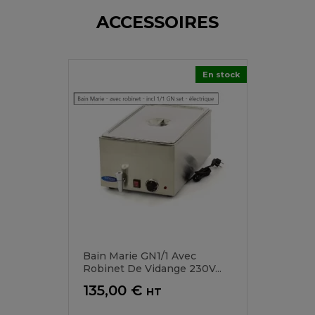
ACCESSOIRES
En stock
Bain Marie GN1/1 Avec
Robinet De Vidange 230V...
Prix
135,00 €
HT