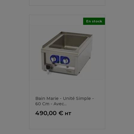
En stock
Bain Marie - Unité Simple -
60 Cm - Avec...
Prix
490,00 €
HT