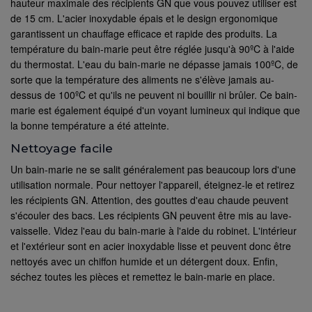
hauteur maximale des récipients GN que vous pouvez utiliser est
de 15 cm. L'acier inoxydable épais et le design ergonomique
garantissent un chauffage efficace et rapide des produits. La
température du bain-marie peut être réglée jusqu'à 90ºC à l'aide
du thermostat. L'eau du bain-marie ne dépasse jamais 100ºC, de
sorte que la température des aliments ne s'élève jamais au-
dessus de 100ºC et qu'ils ne peuvent ni bouillir ni brûler. Ce bain-
marie est également équipé d'un voyant lumineux qui indique que
la bonne température a été atteinte.
Nettoyage facile
Un bain-marie ne se salit généralement pas beaucoup lors d'une
utilisation normale. Pour nettoyer l'appareil, éteignez-le et retirez
les récipients GN. Attention, des gouttes d'eau chaude peuvent
s'écouler des bacs. Les récipients GN peuvent être mis au lave-
vaisselle. Videz l'eau du bain-marie à l'aide du robinet. L'intérieur
et l'extérieur sont en acier inoxydable lisse et peuvent donc être
nettoyés avec un chiffon humide et un détergent doux. Enfin,
séchez toutes les pièces et remettez le bain-marie en place.