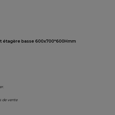
t et étagère basse 600x700*600Hmm
er.
s de vente