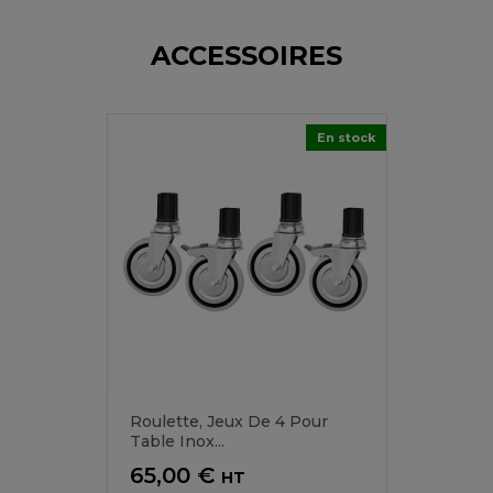
ACCESSOIRES
En stock
Roulette, Jeux De 4 Pour
Table Inox...
Prix
65,00 €
HT