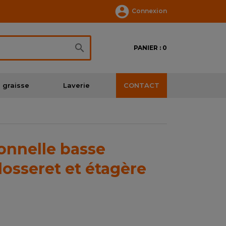

Connexion

PANIER : 0
 graisse
Laverie
CONTACT
ionnelle basse
sseret et étagère