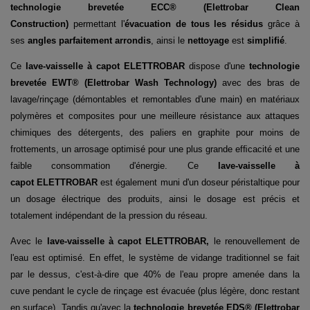
t
echnologie brevetée ECC® (Elettrobar Clean
Construction)
permettant l'
évacuation de tous les résidus
grâce à
ses
angles parfaitement arrondis
, ainsi le
nettoyage
est
simpliﬁé
.
Ce
lave-vaisselle
à capot
ELETTROBAR
dispose d'une
technologie
brevetée EWT® (Elettrobar Wash Technology)
avec des bras de
lavage/rinçage (démontables et remontables d'une main) en matériaux
polymères et composites pour une meilleure résistance aux attaques
chimiques des détergents, des paliers en graphite pour moins de
frottements, un arrosage optimisé pour une plus grande efﬁcacité et une
faible consommation d'énergie. Ce
lave-vaisselle à
capot
ELETTROBAR
est également muni d'un doseur péristaltique pour
un dosage électrique des produits, ainsi le dosage est précis et
totalement indépendant de la pression du réseau.
Avec le
lave-vaisselle
à capot
ELETTROBAR
,
le renouvellement de
l'eau est optimisé. En effet, le système de vidange traditionnel se fait
par le dessus, c'est-à-dire que 40% de l'eau propre amenée dans la
cuve pendant le cycle de rinçage est évacuée (plus légère, donc restant
en surface). Tandis qu'avec la
technologie brevetée EDS® (Elettrobar