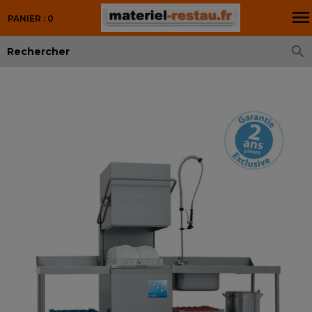

PANIER : 0
