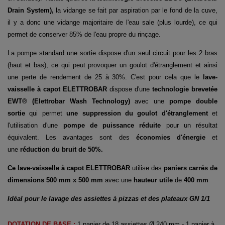
Drain System),
la vidange se fait par aspiration par le fond de la cuve,
il y a donc une vidange majoritaire de l'eau sale (plus lourde), ce qui
permet de conserver 85% de l'eau propre du rinçage.
La pompe standard une sortie dispose d'un seul circuit pour les 2 bras
(haut et bas), ce qui peut provoquer un goulot d'étranglement et ainsi
une perte de rendement de 25 à 30%. C'est pour cela que le
lave-
vaisselle
à capot
ELETTROBAR
dispose d'une
technologie brevetée
EWT® (Elettrobar Wash Technology)
avec une
p
ompe double
sortie
qui permet
une suppression du goulot d'étranglement
et
l'utilisation d'une
pompe de puissance réduite
pour un
résultat
équivalent. Les avantages sont des
économies d'énergie
et
une
réduction du bruit de 50%.
Ce
lave-vaisselle
à capot
ELETT
ROBAR
utilise des
paniers carrés de
dimensions 500 mm x 500 mm
avec une
hauteur utile
de
400 mm
Idéal pour le lavage des assiettes à pizzas et des plateaux GN 1/1
DOTATION DE BASE :
1 panier de 18 assiettes Ø 240 mm - 1 panier à