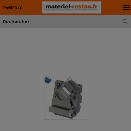

PANIER : 0
