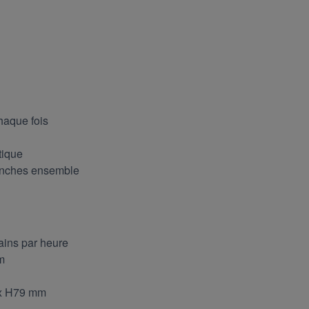
haque fois
tique
ranches ensemble
pains par heure
m
 x H79 mm