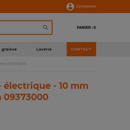

Connexion

PANIER : 0
 graisse
Laverie
CONTACT
u 13mm 09373000
- électrique - 10 mm
m 09373000