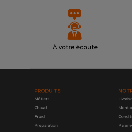
À votre écoute
PRODUITS
NOTR
Métiers
Livrais
Chaud
Mentio
Froid
Condit
Préparation
Paieme