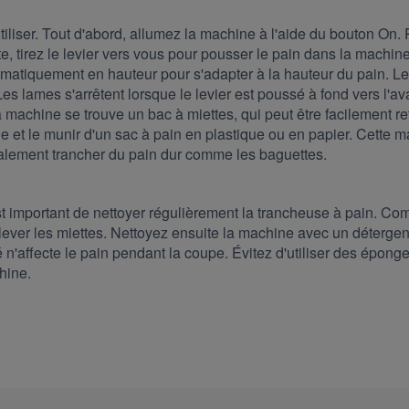
iliser. Tout d'abord, allumez la machine à l'aide du bouton On. P
te, tirez le levier vers vous pour pousser le pain dans la mach
omatiquement en hauteur pour s'adapter à la hauteur du pain. L
Les lames s'arrêtent lorsque le levier est poussé à fond vers l'ava
machine se trouve un bac à miettes, qui peut être facilement ret
ue et le munir d'un sac à pain en plastique ou en papier. Cette 
galement trancher du pain dur comme les baguettes.
st important de nettoyer régulièrement la trancheuse à pain. C
ever les miettes. Nettoyez ensuite la machine avec un détergen
té n'affecte le pain pendant la coupe. Évitez d'utiliser des épon
hine.