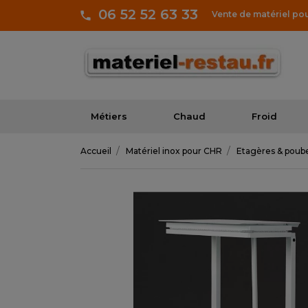
06 52 52 63 33
Vente de matériel po
Métiers
Chaud
Froid
Accueil
Matériel inox pour CHR
Etagères & poube