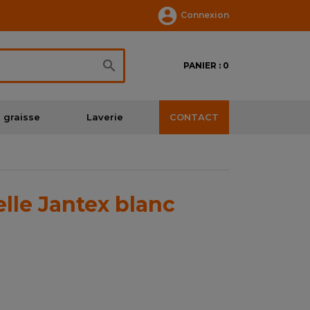

Connexion

PANIER : 0
 graisse
Laverie
CONTACT
lle Jantex blanc