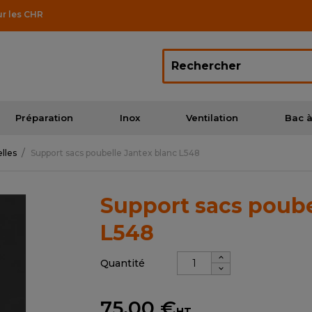
ur les CHR
Préparation
Inox
Ventilation
Bac à
lles
Support sacs poubelle Jantex blanc L548
Support sacs poube
L548
Quantité
75,00 €
HT