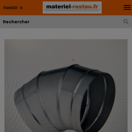

PANIER : 0
