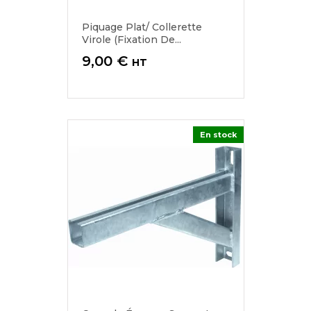
Piquage Plat/ Collerette
Virole (fixation De...
Prix
9,00 €
HT
En stock