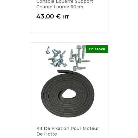
Console Équerre Support
Charge Lourde 60cm
Prix
43,00 €
HT
En stock
Kit De Fixation Pour Moteur
De Hotte