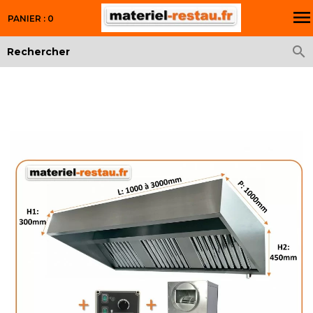

PANIER : 0
