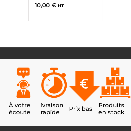
Prix
10,00 €
HT
À votre
Livraison
Produits
Prix bas
écoute
rapide
en stock