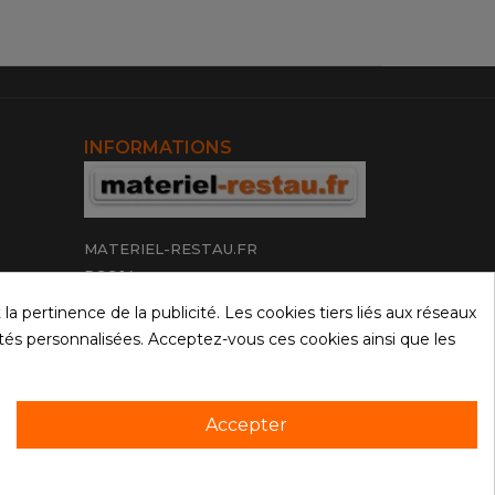
INFORMATIONS
MATERIEL-RESTAU.FR
PGC 14
16 rue de la Villa Romaine
 pertinence de la publicité. Les cookies tiers liés aux réseaux
14460 Colombelles
icités personnalisées. Acceptez-vous ces cookies ainsi que les
Tél.
06 52 52 63 33
Accepter