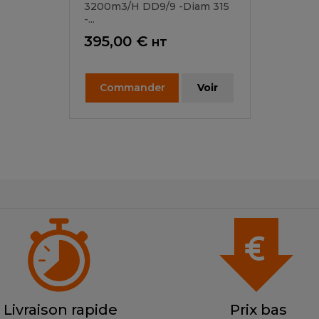
3200m3/h DD9/9 -diam 315
-...
Prix
395,00 €
HT
Commander
Voir
Livraison rapide
Prix bas