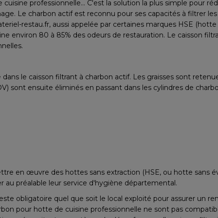
e cuisine professionnelle... C'est la solution la plus simple pour r
inage. Le charbon actif est reconnu pour ses capacités à filtrer l
teriel-restau.fr, aussi appelée par certaines marques HSE (hotte
ne environ 80 à 85% des odeurs de restauration. Le caisson filtra
nnelles.
dans le caisson filtrant à charbon actif. Les graisses sont retenues
V) sont ensuite éliminés en passant dans les cylindres de charbo
ettre en œuvre des hottes sans extraction (HSE, ou hotte sans 
ter au préalable leur service d'hygiène départemental.
este obligatoire quel que soit le local exploité pour assurer un ren
bon pour hotte de cuisine professionnelle ne sont pas compatible