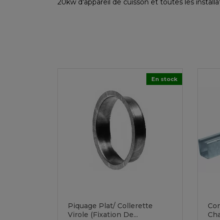
20kw d'appareil de cuisson et toutes les instal
En stock
Piquage Plat/ Collerette
Con
Virole (fixation De...
Ch