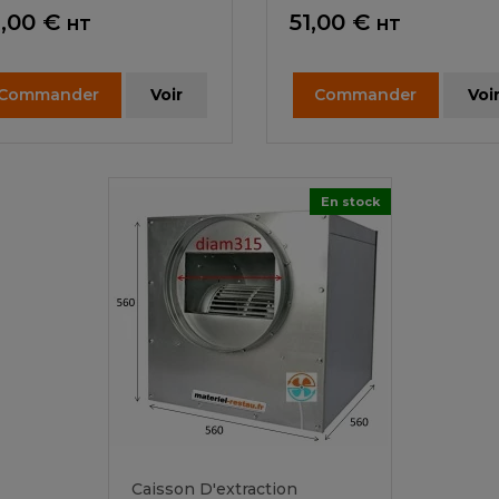
ix
Prix
,00 €
51,00 €
HT
HT
Commander
Voir
Commander
Voi
En stock
Caisson D'extraction