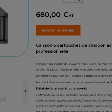
680,00 €
HT
Ajouter au panier
Caisson 6 cartouches de charbon act
professionnelle
Caisson filtrant anti-odeurs avec 1 filtre G4 et 6 cartouch
solution la plus simple pour réduire les odeurs de restaura
Dimensions: L66* l61* H34 ( percé à l'entrée et la sortie e
Les conduits et accessoires de raccordement ne sont pas fo
Délai de livraison: 8 jours ouvrés

L'efficacité du caisson à charbons dépendant de la config
client est seul responsable des performances de son inst
légales et administratives liées à l'extraction des buée
ne pourra en aucun être poursuivie pour le non respect des