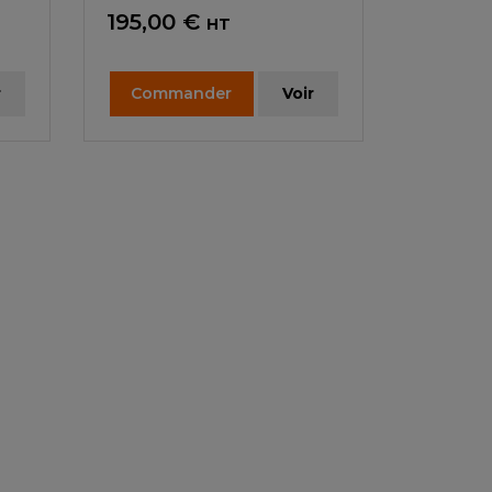
Prix
195,00 €
HT
r
Commander
Voir