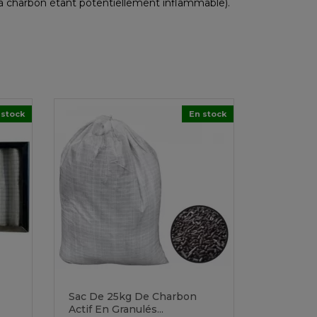
e à charbon étant potentiellement inflammable).
 stock
En stock
Sac De 25kg De Charbon
Actif En Granulés...