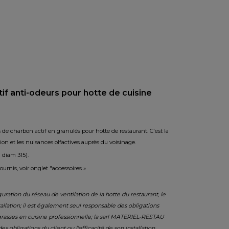
if anti-odeurs pour hotte de cuisine
es de charbon actif en granulés pour hotte de restaurant. C'est la
tion et les nuisances olfactives auprès du voisinage.
n diam 315).
urnis, voir onglet "accessoires »
uration du réseau de ventilation de la hotte du restaurant, le
allation; il est également seul responsable des obligations
s grasses en cuisine professionnelle; la sarl MATERIEL-RESTAU
 obligations du client ou l'efficacité de son installation.