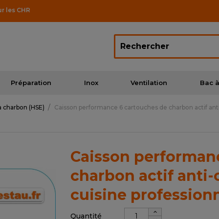
ur les CHR
Préparation
Inox
Ventilation
Bac à
à charbon (HSE)
Caisson performance 6 cartouches de charbon actif anti
Caisson performan
charbon actif anti
cuisine professionn
Quantité