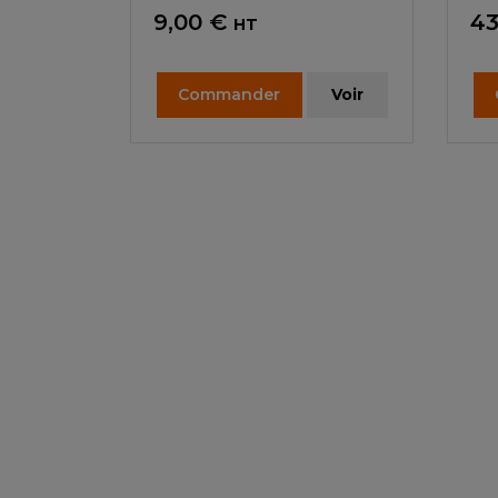
Prix
Pr
9,00 €
43
HT
Commander
Voir