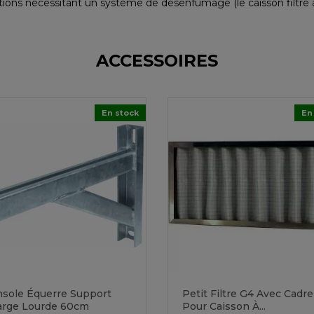
lations nécessitant un système de désenfumage (le caisson filtr
ACCESSOIRES
En stock
En
sole Équerre Support
Petit Filtre G4 Avec Cadre
arge Lourde 60cm
Pour Caisson À...