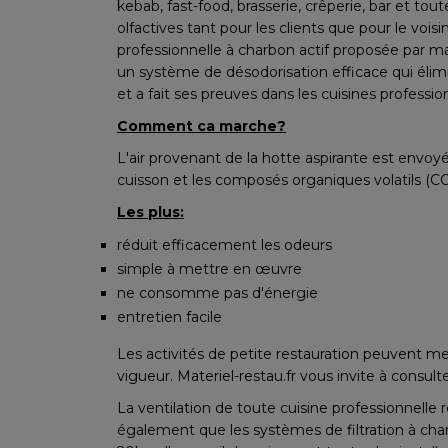
kebab, fast-food, brasserie, crêperie, bar et tout
olfactives tant pour les clients que pour le vois
professionnelle à charbon actif proposée par ma
un système de désodorisation efficace qui élimi
et a fait ses preuves dans les cuisines professio
Comment ca marche?
L'air provenant de la hotte aspirante est envoyé 
cuisson et les composés organiques volatils (CO
Les plus:
réduit efficacement les odeurs
simple à mettre en œuvre
ne consomme pas d'énergie
entretien facile
Les activités de petite restauration peuvent m
vigueur. Materiel-restau.fr vous invite à consul
La ventilation de toute cuisine professionnelle r
également que les systèmes de filtration à char