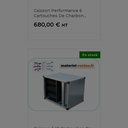
Caisson Performance 6
Cartouches De Charbon...
Prix
680,00 €
HT
En stock