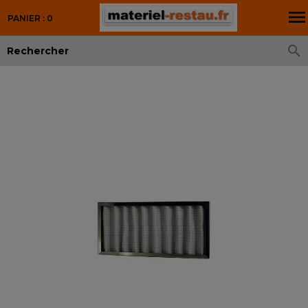

PANIER : 0
