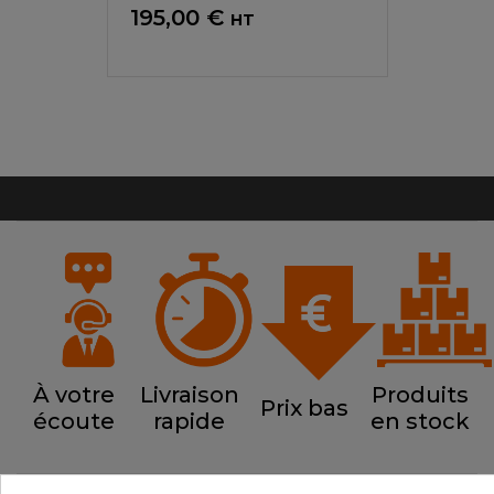
Prix
195,00 €
HT
À votre
Livraison
Produits
Prix bas
écoute
rapide
en stock