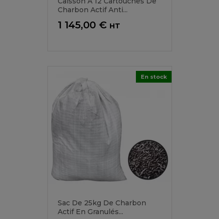
Caisson À 12 Cartouches De
Charbon Actif Anti...
Prix
1 145,00 €
HT
En stock
Sac De 25kg De Charbon
Actif En Granulés...