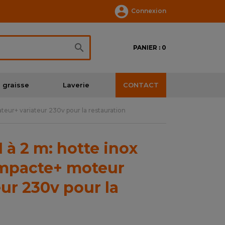

Connexion

PANIER : 0
 graisse
Laverie
CONTACT
eur+ variateur 230v pour la restauration
à 2 m: hotte inox
ompacte+ moteur
eur 230v pour la