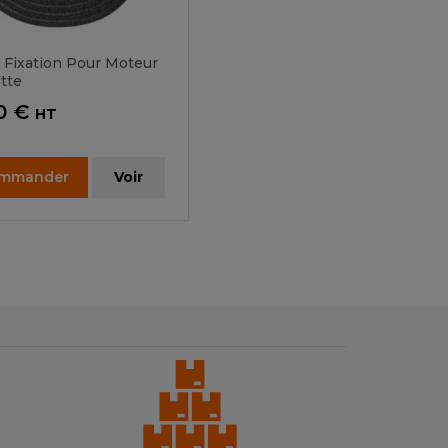
 Fixation Pour Moteur
tte
0 €
HT
mmander
Voir