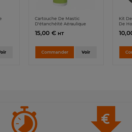
e
Cartouche De Mastic
Kit De
D'étanchéité Aéraulique
De Ho
Prix
Prix
15,00 €
10,0
HT
oir
Commander
Voir
Co