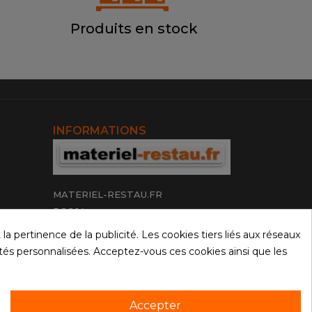
Produits en stock
INFORMATIONS
MATERIEL-RESTAU.FR
PGC 14
16 rue de la Villa Romaine
 pertinence de la publicité. Les cookies tiers liés aux réseaux
14460 Colombelles
icités personnalisées. Acceptez-vous ces cookies ainsi que les
Tél.
06 52 52 63 33
Accepter