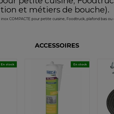
our petite cuisine, Foodtruc
ation et métiers de bouche).
inox COMPACTE pour petite cuisine, Foodtruck, plafond bas ou c
ACCESSOIRES
En stock
En stock