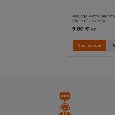
Piquage Plat/ Collerett
Virole (fixation De...
Prix
9,00 €
HT
Commander
V