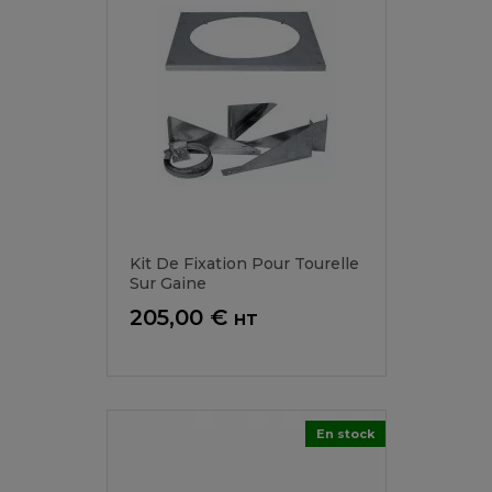
Kit De Fixation Pour Tourelle
Sur Gaine
Prix
205,00 €
HT
En stock