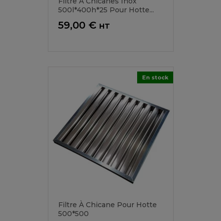
Filtre À Chicanes Inox
500l*400h*25 Pour Hotte...
Prix
59,00 €
HT
En stock
Filtre À Chicane Pour Hotte
500*500