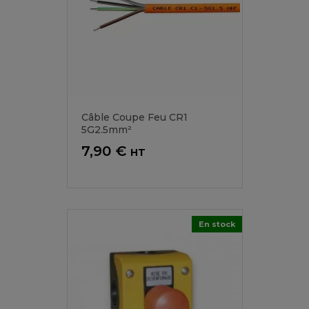
Câble Coupe Feu CR1
5G2.5mm²
Prix
7,90 €
HT
En stock