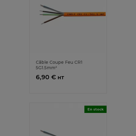
Câble Coupe Feu CR1
5G1.5mm²
Prix
6,90 €
HT
En stock