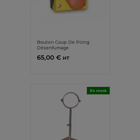
Bouton Coup De Poing
Désenfumage
Prix
65,00 €
HT
En stock