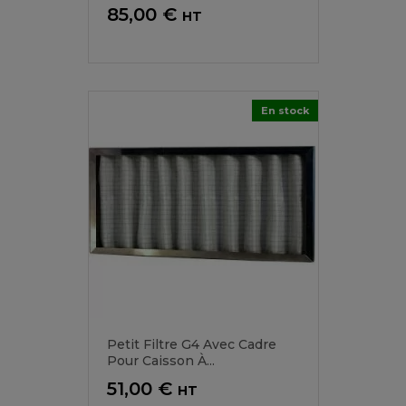
Prix
85,00 €
HT
En stock
Petit Filtre G4 Avec Cadre
Pour Caisson À...
Prix
51,00 €
HT