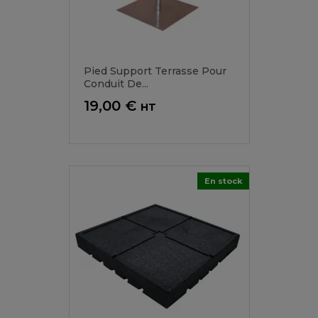
Pied Support Terrasse Pour
Conduit De...
Prix
19,00 €
HT
En stock