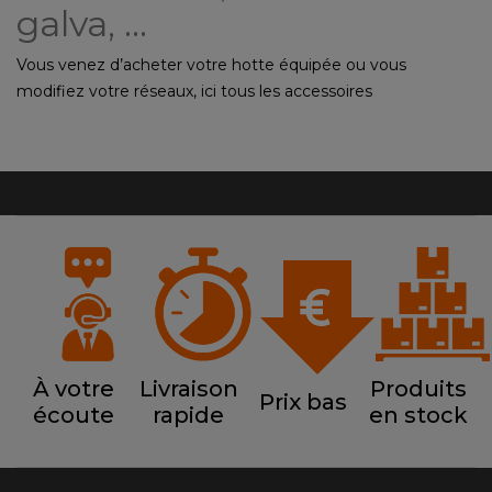
galva, ...
Vous venez d’acheter votre hotte équipée ou vous
modifiez votre réseaux, ici tous les accessoires
indispensables de la sortie de hotte à l’extérieur !
Afin de réussir votre installation, voir nos conseils
techniques en
bas de page
.
À votre
Livraison
Produits
Prix bas
écoute
rapide
en stock