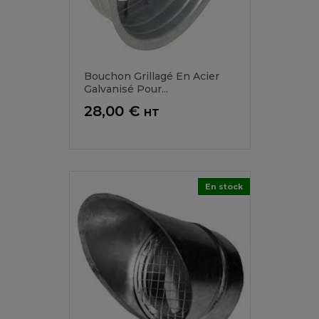
Bouchon Grillagé En Acier
Galvanisé Pour...
Prix
28,00 €
HT
En stock