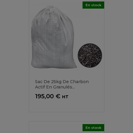
En stock
Sac De 25kg De Charbon
Actif En Granulés...
Prix
195,00 €
HT
En stock