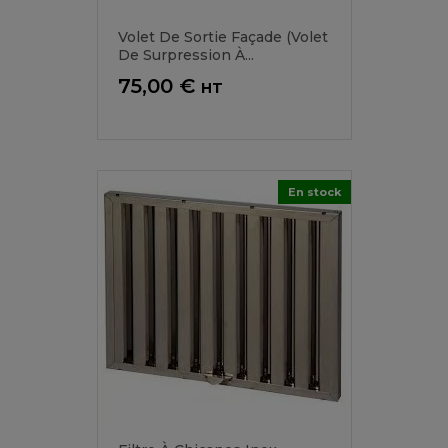
Volet De Sortie Façade (volet
De Surpression À...
Prix
75,00 €
HT
En stock