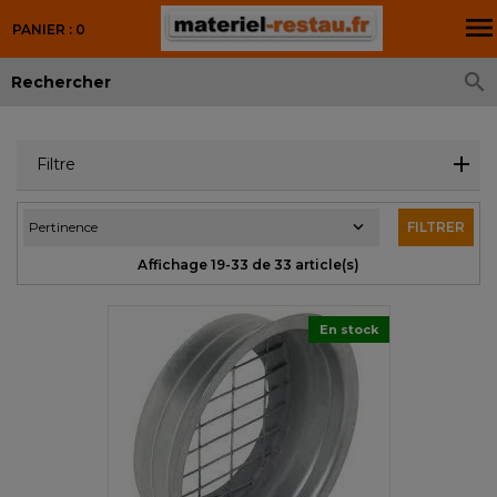

PANIER : 0

Filtre

Pertinence
FILTRER
Affichage 19-33 de 33 article(s)
En stock