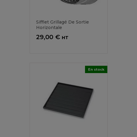
Sifflet Grillagé De Sortie
Horizontale
Prix
29,00 €
HT
En stock